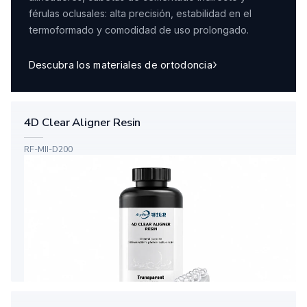
férulas oclusales: alta precisión, estabilidad en el
termoformado y comodidad de uso prolongado.
Descubra los materiales de ortodoncia
4D Clear Aligner Resin
RF-MII-D200