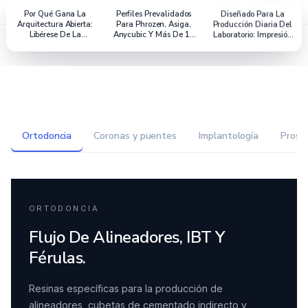
Por Qué Gana La
Perfiles Prevalidados
Diseñado Para La
Arquitectura Abierta:
Para Phrozen, Asiga,
Producción Diaria Del
Libérese De La
Anycubic Y Más De 14
Laboratorio: Impresión
Dependencia De Los
Marcas
Tras Impresión, Sin
Sistemas Propietarios
Concesiones
Ortodoncia
Coronas y puentes
Implantología
Prost
ORTODONCIA
Flujo De Alineadores, IBT Y
Férulas.
Resinas específicas para la producción de
alineadores, cubetas de cementado indirecto y