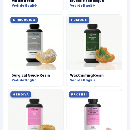
Model Resin
lavabile con acqua
Vedi dettagli
Vedi dettagli
CHIRURGICO
FUSIONE
Surgical Guide Resin
Wax Casting Resin
Vedi dettagli
Vedi dettagli
GENGIVA
PROTESI