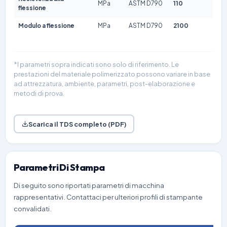
MPa
ASTM D790
110
flessione
Modulo a flessione
MPa
ASTM D790
2100
*I parametri sopra indicati sono solo di riferimento. Le
prestazioni del materiale polimerizzato possono variare in base
ad attrezzatura, ambiente, parametri, post-elaborazione e
metodi di prova.
Scarica il TDS completo (PDF)
Parametri Di Stampa
Di seguito sono riportati parametri di macchina
rappresentativi. Contattaci per ulteriori profili di stampante
convalidati.