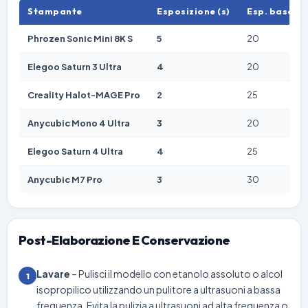
Stampante
Esposizione (s)
Esp. base (s)
Phrozen Sonic Mini 8K S
5
20
Elegoo Saturn 3 Ultra
4
20
Creality Halot-MAGE Pro
2
25
Anycubic Mono 4 Ultra
3
20
Elegoo Saturn 4 Ultra
4
25
Anycubic M7 Pro
3
30
Post-Elaborazione E Conservazione
Lavare
– Pulisci il modello con etanolo assoluto o alcol
1
isopropilico utilizzando un pulitore a ultrasuoni a bassa
frequenza. Evita la pulizia a ultrasuoni ad alta frequenza o