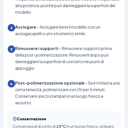
alta potenza, poiché può danneggiare la superficie del
modello.
Asciugare
– Asciugare bene il modello con un
2
asciugacapelli o uno strumento simile.
Rimuovere i supporti
– Rimuovere i supporti prima
3
della post-polimerizzazione. Rimuoverli dopo può
danneggiare la superficie di contatto nei punti di
appoggio.
Post-polimerizzazione opzionale
– Se è richiesta una
4
certa tenacità, polimerizzare con UV per 5 minuti.
Conservare i pezzi stampati in un luogo fresco e
asciutto.
Conservazione
Conservare al di sotto di
25°C
in un luogo fresco, al riparo