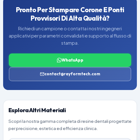
Pronto Per Stampare Corone E Ponti
Provvisori Di Alta Qualità?
Richiedi un campione o contatta i nostri ingegneri
applicativi per parametri convalidati e supporto al flusso di
stampa.
WhatsApp
contact@rayformtech.com
Esplora Altri Materiali
Scopri la nostra gamma completa di resine dentali progettate
per precisione, estetica ed efficienza clinica.