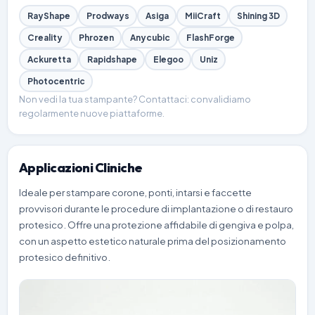
RayShape
Prodways
Asiga
MiiCraft
Shining 3D
Creality
Phrozen
Anycubic
FlashForge
Ackuretta
Rapidshape
Elegoo
Uniz
Photocentric
Non vedi la tua stampante? Contattaci: convalidiamo
regolarmente nuove piattaforme.
Applicazioni Cliniche
Ideale per stampare corone, ponti, intarsi e faccette
provvisori durante le procedure di implantazione o di restauro
protesico. Offre una protezione affidabile di gengiva e polpa,
con un aspetto estetico naturale prima del posizionamento
protesico definitivo.