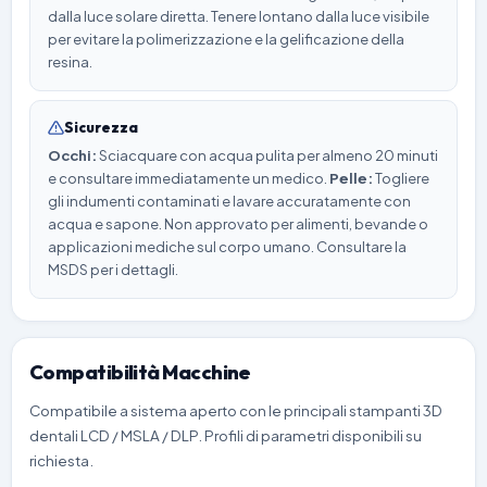
dalla luce solare diretta. Tenere lontano dalla luce visibile
per evitare la polimerizzazione e la gelificazione della
resina.
Sicurezza
Occhi:
Sciacquare con acqua pulita per almeno 20 minuti
e consultare immediatamente un medico.
Pelle:
Togliere
gli indumenti contaminati e lavare accuratamente con
acqua e sapone. Non approvato per alimenti, bevande o
applicazioni mediche sul corpo umano. Consultare la
MSDS per i dettagli.
Compatibilità Macchine
Compatibile a sistema aperto con le principali stampanti 3D
dentali LCD / MSLA / DLP. Profili di parametri disponibili su
richiesta.