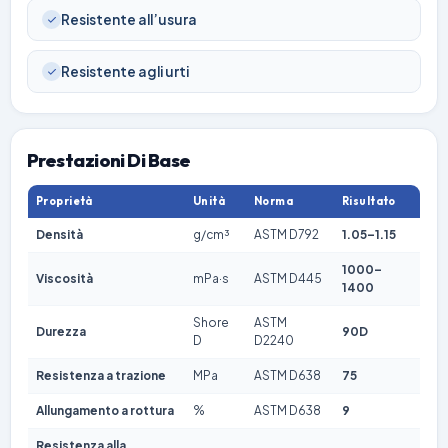
Resistente all’usura
Resistente agli urti
Prestazioni Di Base
Proprietà
Unità
Norma
Risultato
Densità
g/cm³
ASTM D792
1.05–1.15
1000–
Viscosità
mPa·s
ASTM D445
1400
Shore
ASTM
Durezza
90D
D
D2240
Resistenza a trazione
MPa
ASTM D638
75
Allungamento a rottura
%
ASTM D638
9
Resistenza alla