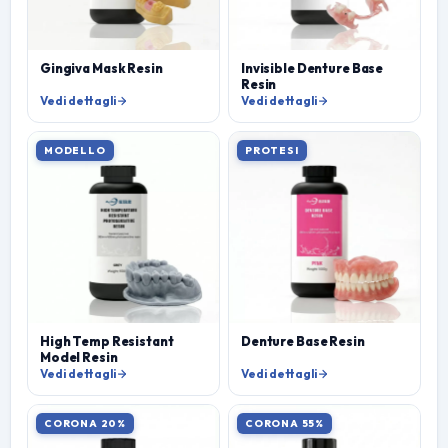
Gingiva Mask Resin
Invisible Denture Base
Resin
Vedi dettagli
Vedi dettagli
MODELLO
PROTESI
High Temp Resistant
Denture Base Resin
Model Resin
Vedi dettagli
Vedi dettagli
CORONA 20%
CORONA 55%