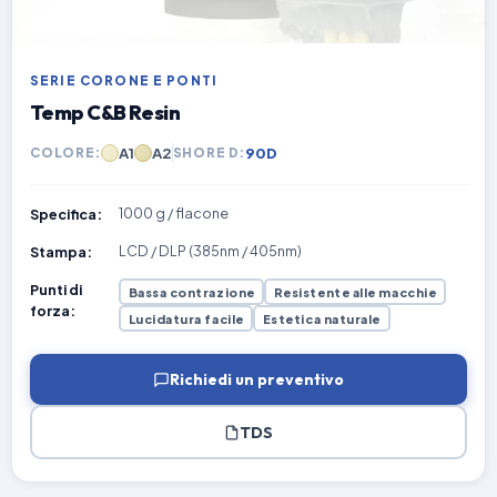
SERIE CORONE E PONTI
Temp C&B Resin
A1
A2
90D
COLORE:
SHORE D:
1000 g / flacone
Specifica:
LCD / DLP (385nm / 405nm)
Stampa:
Punti di
Bassa contrazione
Resistente alle macchie
forza:
Lucidatura facile
Estetica naturale
Richiedi un preventivo
TDS